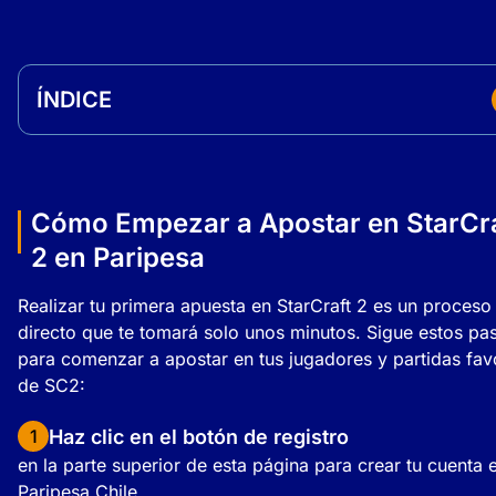
ÍNDICE
Cómo Empezar a Apostar en StarCra
2 en Paripesa
Realizar tu primera apuesta en StarCraft 2 es un proceso
directo que te tomará solo unos minutos. Sigue estos pa
para comenzar a apostar en tus jugadores y partidas fav
de SC2:
Haz clic en el botón de registro
1
en la parte superior de esta página para crear tu cuenta 
Paripesa Chile.