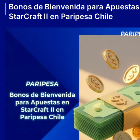
Bonos de Bienvenida para Apuestas
StarCraft II en Paripesa Chile