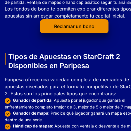
de partida, ventaja de mapas o handicap asiático según tu análisi
Los fondos de bono te permiten explorar diferentes tipo
apuestas sin arriesgar completamente tu capital inicial.
Reclamar un bono
Tipos de Apuestas en StarCraft 2
Disponibles en Paripesa
Paripesa ofrece una variedad completa de mercados de
apuestas diseñados para el formato competitivo de StarC
2. Estos son los principales tipos que encontrarás:
Ganador de partida
: Apuesta por el jugador que ganará el
enfrentamiento completo (mejor de 3, mejor de 5 o mejor de 7 ma
Ganador de mapa
: Predice qué jugador ganará un mapa espe
dentro de una serie.
Hándicap de mapas
: Apuesta con ventaja o desventaja de 