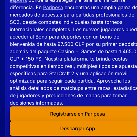
esports
donde la estrategia y el análisis marcan la
diferencia. En
Paripesa
encuentras una amplia gama d
mercados de apuestas para partidas profesionales de
SC2, desde combates individuales hasta torneos
internacionales completos. Los nuevos jugadores pue
acceder al Bono para deportes con un bono de
bienvenida de hasta 97.500 CLP por su primer depósit
además del paquete Casino + Games de hasta 1.465.
CLP + 150 FS. Nuestra plataforma te brinda cuotas
competitivas en tiempo real, múltiples tipos de apuest
específicas para StarCraft 2 y una aplicación móvil
optimizada para seguir cada partida. Aprovecha los
análisis detallados de matchups entre razas, estadístic
de jugadores y predicciones de mapas para tomar
decisiones informadas.
Registrarse en Paripesa
Descargar App