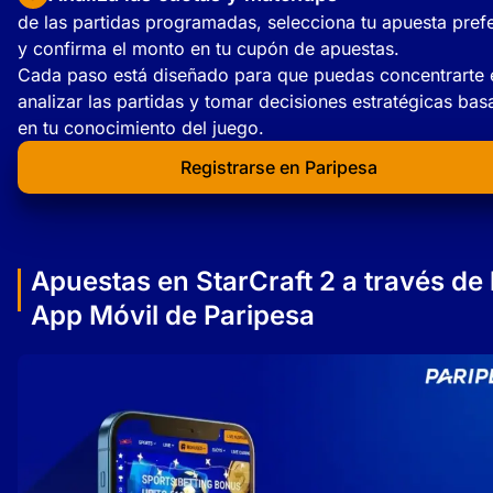
de las partidas programadas, selecciona tu apuesta pref
y confirma el monto en tu cupón de apuestas.
Cada paso está diseñado para que puedas concentrarte 
analizar las partidas y tomar decisiones estratégicas ba
en tu conocimiento del juego.
Registrarse en Paripesa
Apuestas en StarCraft 2 a través de 
App Móvil de Paripesa