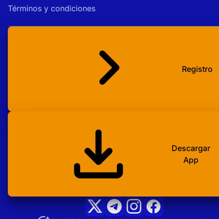
Términos y condiciones
Registro
Descargar
App