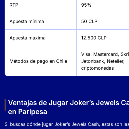
RTP
95%
Apuesta mínima
50 CLP
Apuesta máxima
12.500 CLP
Visa, Mastercard, Skril
Métodos de pago en Chile
Jetonbank, Neteller,
criptomonedas
Ventajas de Jugar Joker’s Jewels C
en Paripesa
Si buscas dónde jugar Joker’s Jewels Cash, estas son la