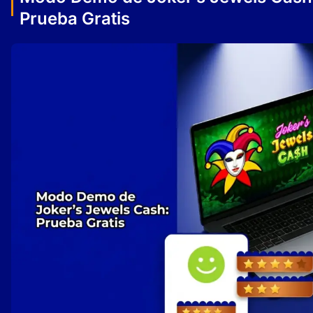
Prueba Gratis