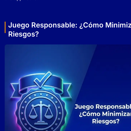
Juego Responsable: ¿Cómo Minimi
Riesgos?