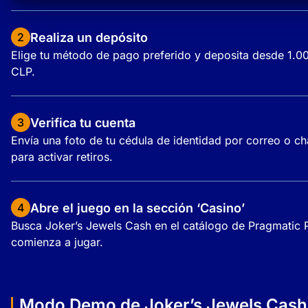
Realiza un depósito
2
Elige tu método de pago preferido y deposita desde 1.0
CLP.
Verifica tu cuenta
3
Envía una foto de tu cédula de identidad por correo o ch
para activar retiros.
Abre el juego en la sección ‘Casino’
4
Busca Joker’s Jewels Cash en el catálogo de Pragmatic 
comienza a jugar.
Modo Demo de Joker’s Jewels Cash