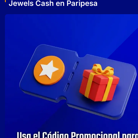
Jewels Cash en Paripesa