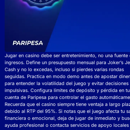
Jugar en casino debe ser entretenimiento, no una fuente
ingresos. Define un presupuesto mensual para Joker’s J
Cash y no lo excedas, incluso si pierdes varias rondas
seguidas. Practica en modo demo antes de apostar diner
para entender la volatilidad del juego y evitar decisiones
impulsivas. Configura límites de depósito y pérdida en tu
cuenta de Paripesa para controlar el gasto automáticame
Recuerda que el casino siempre tiene ventaja a largo pla
debido al RTP del 95%. Si notas que el juego afecta tu s
financiera o emocional, deja de jugar de inmediato y bu
ayuda profesional o contacta servicios de apoyo locales