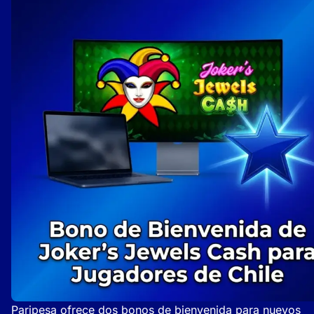
Paripesa ofrece dos bonos de bienvenida para nuevos