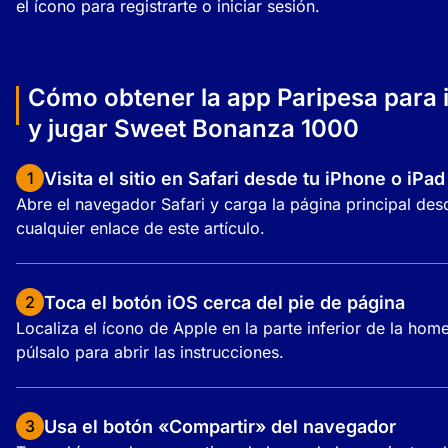
el ícono para registrarte o iniciar sesión.
Cómo obtener la app Paripesa para 
y jugar Sweet Bonanza 1000
Visita el sitio en Safari desde tu iPhone o iPad
1
Abre el navegador Safari y carga la página principal des
cualquier enlace de este artículo.
Toca el botón iOS cerca del pie de página
2
Localiza el ícono de Apple en la parte inferior de la hom
púlsalo para abrir las instrucciones.
Usa el botón «Compartir» del navegador
3