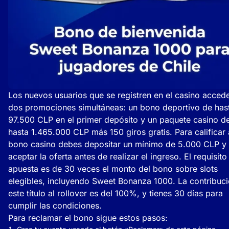
Los nuevos usuarios que se registren en el casino acced
dos promociones simultáneas: un bono deportivo de has
97.500 CLP en el primer depósito y un paquete casino d
hasta 1.465.000 CLP más 150 giros gratis. Para calificar 
bono casino debes depositar un mínimo de 5.000 CLP y
aceptar la oferta antes de realizar el ingreso. El requisito
apuesta es de 30 veces el monto del bono sobre slots
elegibles, incluyendo Sweet Bonanza 1000. La contribuc
este título al rollover es del 100%, y tienes 30 días para
cumplir las condiciones.
Para reclamar el bono sigue estos pasos: