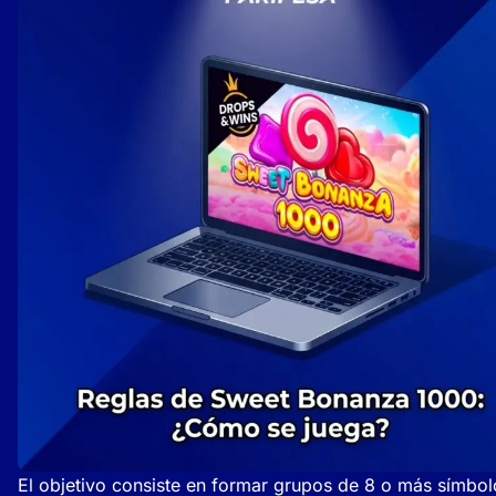
El objetivo consiste en formar grupos de 8 o más símbol