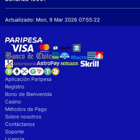
Actualizado:
Mon, 9 Mar 2026 07:55:22
Aplicación Paripesa
Registro
Bono de Bienvenida
Casino
Métodos de Pago
Sobre nosotros
Contáctanos
Soporte
Licencia