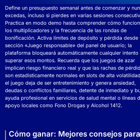
Define un presupuesto semanal antes de comenzar y nun
excedas, incluso si pierdes en varias sesiones consecuti
Practica en modo demo hasta comprender cómo funcio
los multiplicadores y la frecuencia de las rondas de
bonificación. Activa límites de depósito y pérdida desde 
sección «Juego responsable» del panel de usuario; la
plataforma bloqueará automáticamente cualquier intento
superar esos montos. Recuerda que los juegos de azar
implican riesgo financiero real y que las rachas de pérdi
son estadísticamente normales en slots de alta volatilidad
el juego deja de ser entretenimiento y genera ansiedad,
deudas o conflictos familiares, detente de inmediato y b
ayuda profesional en servicios de salud mental o líneas 
apoyo locales como Fono Drogas y Alcohol 1412.
Cómo ganar: Mejores consejos par