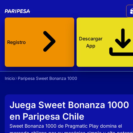
Descargar
Registro
App
Bono para deportes • Bono de bienvenida de hasta
Obte
97 500 CLP por su 1.er depósito
Casino + Games • Paquete de bienvenida de hasta 1
Obte
465 000 CLP + 150 FS
Inicio
Paripesa Sweet Bonanza 1000
Juega Sweet Bonanza 1000
en Paripesa Chile
Sweet Bonanza 1000 de Pragmatic Play domina el