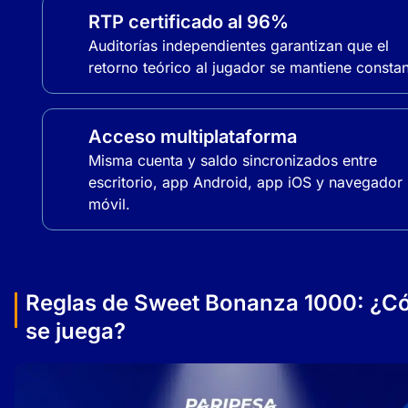
RTP certificado al 96%
Auditorías independientes garantizan que el
retorno teórico al jugador se mantiene constan
Acceso multiplataforma
Misma cuenta y saldo sincronizados entre
escritorio, app Android, app iOS y navegador
móvil.
Reglas de Sweet Bonanza 1000: ¿
se juega?