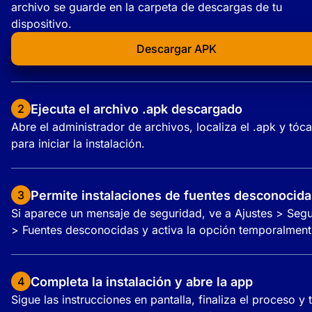
archivo se guarde en la carpeta de descargas de tu
dispositivo.
Descargar APK
Ejecuta el archivo .apk descargado
2
Abre el administrador de archivos, localiza el .apk y tóca
para iniciar la instalación.
Permite instalaciones de fuentes desconocida
3
Si aparece un mensaje de seguridad, ve a Ajustes > Seg
> Fuentes desconocidas y activa la opción temporalment
Completa la instalación y abre la app
4
Sigue las instrucciones en pantalla, finaliza el proceso y 