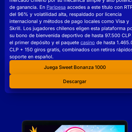
mercado chileno por su mecánica simple y alto potenci
de ganancia. En
Paripesa
accedes a este título con RT
del 96% y volatilidad alta, respaldado por licencia
internacional y métodos de pago locales como Visa y
Skrill. Los jugadores chilenos eligen esta plataforma p
su bono de bienvenida deportivo de hasta 97.500 CLP
el primer depósito y el paquete
casino
de hasta 1.465.
CLP + 150 giros gratis, combinados con retiros rápido
soporte en español.
Juega Sweet Bonanza 1000
Descargar