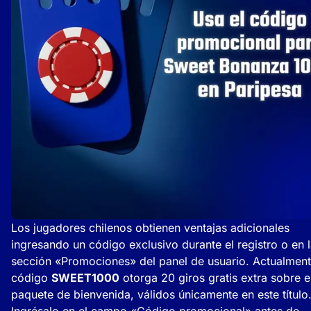
Los jugadores chilenos obtienen ventajas adicionales
ingresando un código exclusivo durante el registro o en 
sección «Promociones» del panel de usuario. Actualment
código
SWEET1000
otorga 20 giros gratis extra sobre e
paquete de bienvenida, válidos únicamente en este título