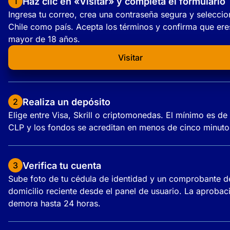
Haz clic en «Visitar» y completa el formulario
1
Ingresa tu correo, crea una contraseña segura y seleccio
Chile como país. Acepta los términos y confirma que ere
mayor de 18 años.
Visitar
Realiza un depósito
2
Elige entre Visa, Skrill o criptomonedas. El mínimo es de
CLP y los fondos se acreditan en menos de cinco minuto
Verifica tu cuenta
3
Sube foto de tu cédula de identidad y un comprobante d
domicilio reciente desde el panel de usuario. La aprobac
demora hasta 24 horas.