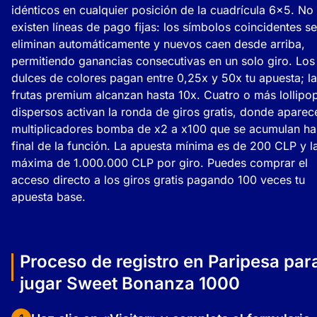
idénticos en cualquier posición de la cuadrícula 6×5. No
existen líneas de pago fijas: los símbolos coincidentes se
eliminan automáticamente y nuevos caen desde arriba,
permitiendo ganancias consecutivas en un solo giro. Los
dulces de colores pagan entre 0,25x y 50x tu apuesta; l
frutas premium alcanzan hasta 10x. Cuatro o más lollipo
dispersos activan la ronda de giros gratis, donde aparec
multiplicadores bomba de x2 a x100 que se acumulan has
final de la función. La apuesta mínima es de 200 CLP y l
máxima de 1.000.000 CLP por giro. Puedes comprar el
acceso directo a los giros gratis pagando 100 veces tu
apuesta base.
Proceso de registro en Paripesa par
jugar Sweet Bonanza 1000