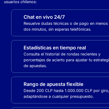
usuarios chilenos:
Chat en vivo 24/7
Resuelve dudas técnicas o de pago en menos
dos minutos, sin esperas telefónicas.
Estadísticas en tiempo real
Consulta el historial de rondas recientes y
porcentajes de acierto para ajustar tu estrateg
de apuestas.
Rango de apuesta flexible
Desde 200 CLP hasta 1.000.000 CLP por giro
adaptándose a cualquier presupuesto.