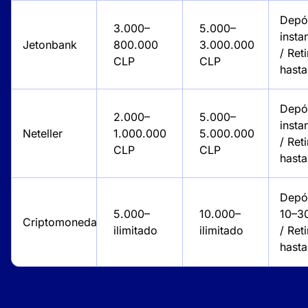
Depós
3.000–
5.000–
insta
Jetonbank
800.000
3.000.000
/ Reti
CLP
CLP
hasta
Depós
2.000–
5.000–
insta
Neteller
1.000.000
5.000.000
/ Reti
CLP
CLP
hasta
Depós
5.000–
10.000–
10–3
Criptomoneda
ilimitado
ilimitado
/ Reti
hasta