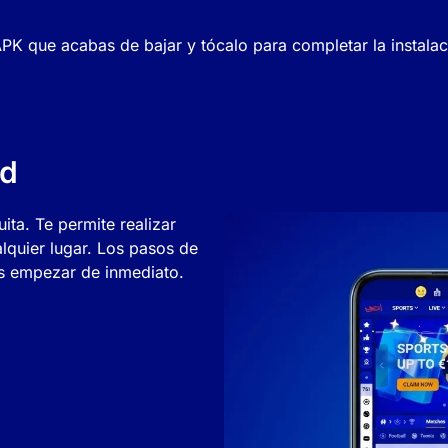
APK que acabas de bajar y tócalo para completar la instalac
id
ta. Te permite realizar
lquier lugar. Los pasos de
as empezar de inmediato.