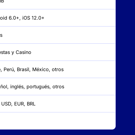
MB
oid 6.0+, iOS 12.0+
is
stas y Casino
e, Perú, Brasil, México, otros
ñol, inglés, portugués, otros
 USD, EUR, BRL