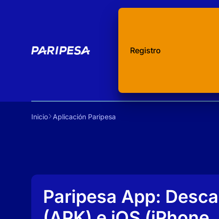
Registro
Inicio
Aplicación Paripesa
Paripesa App: Desca
(APK) e iOS (iPhone,