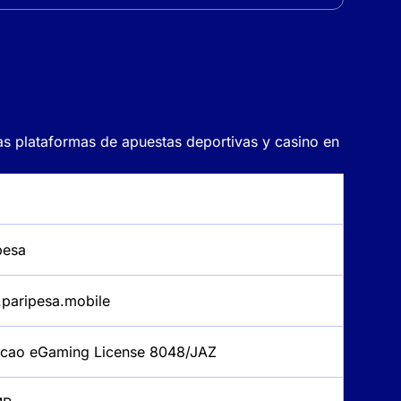
as plataformas de apuestas deportivas y casino en
9
pesa
paripesa.mobile
cao eGaming License 8048/JAZ