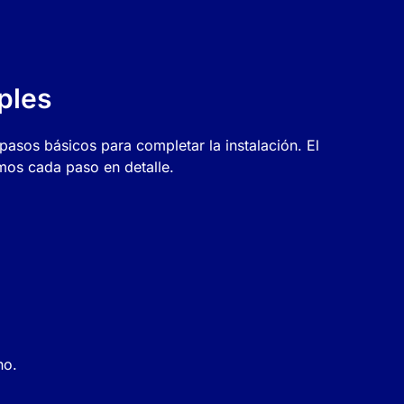
ples
pasos básicos para completar la instalación. El
mos cada paso en detalle.
no.