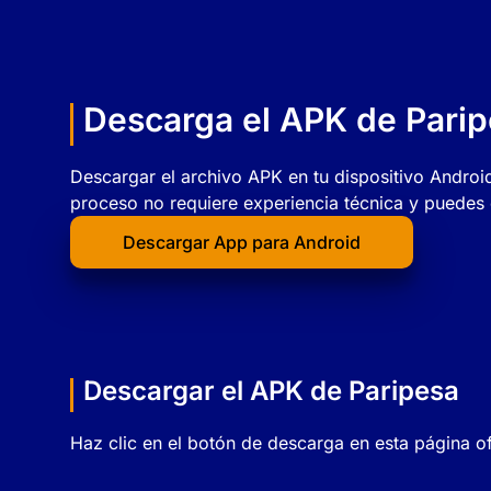
Descarga el APK de Parip
Descargar el archivo APK en tu dispositivo Android
proceso no requiere experiencia técnica y puedes 
Descargar App para Android
Descargar el APK de Paripesa
Haz clic en el botón de descarga en esta página of