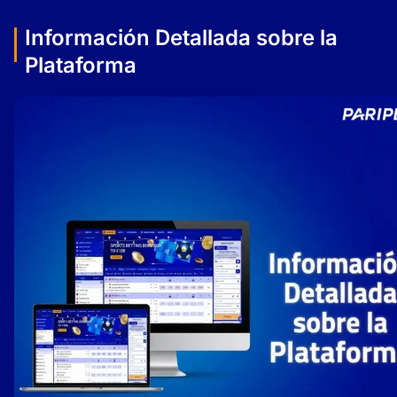
Información Detallada sobre la
Plataforma