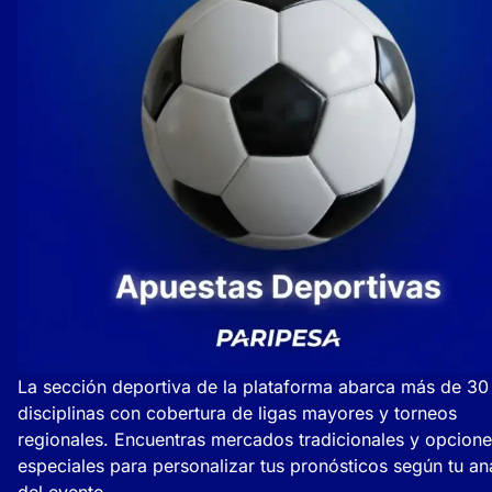
La sección deportiva de la plataforma abarca más de 30
disciplinas con cobertura de ligas mayores y torneos
regionales. Encuentras mercados tradicionales y opcion
especiales para personalizar tus pronósticos según tu aná