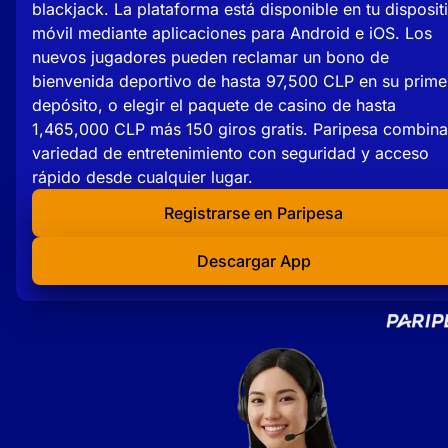
blackjack. La plataforma está disponible en tu disposit
móvil mediante aplicaciones para Android e iOS. Los
nuevos jugadores pueden reclamar un bono de
bienvenida deportivo de hasta 97,500 CLP en su prime
depósito, o elegir el paquete de casino de hasta
1,465,000 CLP más 150 giros gratis. Paripesa combina
variedad de entretenimiento con seguridad y acceso
rápido desde cualquier lugar.
Registrarse en Paripesa
Descargar App