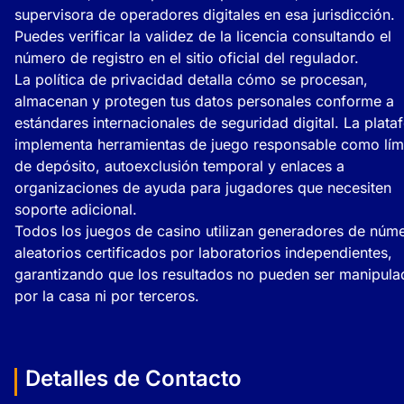
supervisora de operadores digitales en esa jurisdicción.
Puedes verificar la validez de la licencia consultando el
número de registro en el sitio oficial del regulador.
La política de privacidad detalla cómo se procesan,
almacenan y protegen tus datos personales conforme a
estándares internacionales de seguridad digital. La plat
implementa herramientas de juego responsable como lím
de depósito, autoexclusión temporal y enlaces a
organizaciones de ayuda para jugadores que necesiten
soporte adicional.
Todos los juegos de casino utilizan generadores de núm
aleatorios certificados por laboratorios independientes,
garantizando que los resultados no pueden ser manipula
por la casa ni por terceros.
Detalles de Contacto