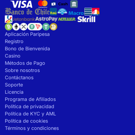
Aplicación Paripesa
Registro
Bono de Bienvenida
Casino
Métodos de Pago
Sobre nosotros
Contáctanos
Soporte
Licencia
Programa de Afiliados
Política de privacidad
Política de KYC y AML
Política de cookies
Términos y condiciones