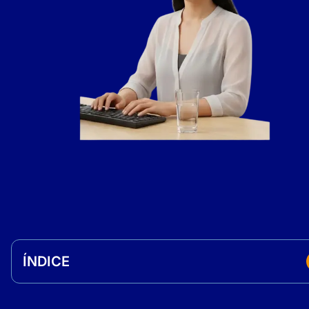
ÍNDICE