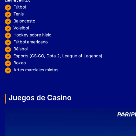
del evento.
Fútbol
Tenis
Baloncesto
Voleibol
Hockey sobre hielo
Fútbol americano
Béisbol
Esports (CS:GO, Dota 2, League of Legends)
Boxeo
Artes marciales mixtas
Juegos de Casino