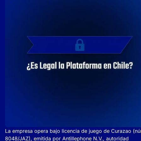
La empresa opera bajo licencia de juego de Curazao (n
8048/JAZ), emitida por Antillephone N.V., autoridad