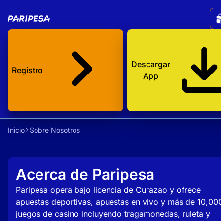
Descargar
Registro
App
Bono para deportes • Bono de bienvenida de hasta
Obte
97 500 CLP por su 1.er depósito
Casino + Games • Paquete de bienvenida de hasta 1
Obte
465 000 CLP + 150 FS
Inicio
Sobre Nosotros
Acerca de Paripesa
Paripesa opera bajo licencia de Curazao y ofrece
apuestas deportivas, apuestas en vivo y más de 10,00
juegos de casino incluyendo tragamonedas, ruleta y