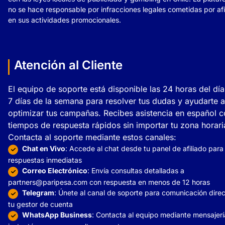
no se hace responsable por infracciones legales cometidas por afi
en sus actividades promocionales.
Atención al Cliente
El equipo de soporte está disponible las 24 horas del día
7 días de la semana para resolver tus dudas y ayudarte a
optimizar tus campañas. Recibes asistencia en español 
tiempos de respuesta rápidos sin importar tu zona horari
Contacta al soporte mediante estos canales:
Chat en Vivo
: Accede al chat desde tu panel de afiliado para 
respuestas inmediatas
Correo Electrónico
: Envía consultas detalladas a
partners@paripesa.com
con respuesta en menos de 12 horas
Telegram
: Únete al canal de soporte para comunicación dire
tu gestor de cuenta
WhatsApp Business
: Contacta al equipo mediante mensajerí