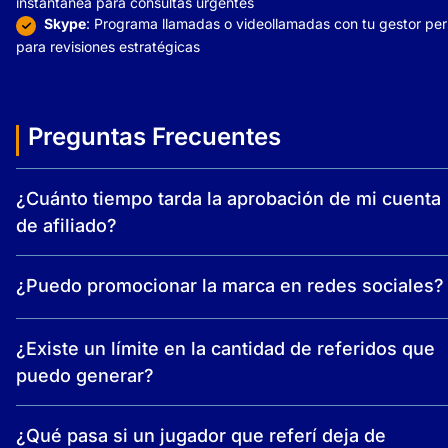
instantánea para consultas urgentes
Skype
: Programa llamadas o videollamadas con tu gestor per
para revisiones estratégicas
Preguntas Frecuentes
¿Cuánto tiempo tarda la aprobación de mi cuenta
de afiliado?
¿Puedo promocionar la marca en redes sociales?
¿Existe un límite en la cantidad de referidos que
puedo generar?
¿Qué pasa si un jugador que referí deja de