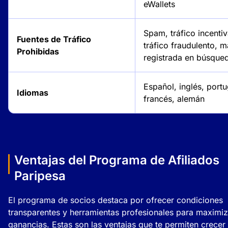
eWallets
Spam, tráfico incenti
Fuentes de Tráfico
tráfico fraudulento, 
Prohibidas
registrada en búsque
Español, inglés, port
Idiomas
francés, alemán
Ventajas del Programa de Afiliados
Paripesa
El programa de socios destaca por ofrecer condiciones
transparentes y herramientas profesionales para maximiz
ganancias. Estas son las ventajas que te permiten crece