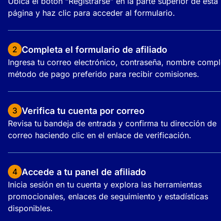
Ubica el botón “Registrarse” en la parte superior de esta
página y haz clic para acceder al formulario.
Completa el formulario de afiliado
2
Ingresa tu correo electrónico, contraseña, nombre compl
método de pago preferido para recibir comisiones.
Verifica tu cuenta por correo
3
Revisa tu bandeja de entrada y confirma tu dirección de
correo haciendo clic en el enlace de verificación.
Accede a tu panel de afiliado
4
Inicia sesión en tu cuenta y explora las herramientas
promocionales, enlaces de seguimiento y estadísticas
disponibles.