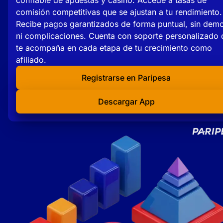
confiable de apuestas y casino. Accede a tasas de
comisión competitivas que se ajustan a tu rendimiento.
Recibe pagos garantizados de forma puntual, sin dem
ni complicaciones. Cuenta con soporte personalizado 
te acompaña en cada etapa de tu crecimiento como
afiliado.
Registrarse en Paripesa
Descargar App