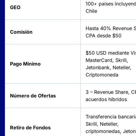
100+ países incluyen
GEO
Chile
Hasta 40% Revenue S
Comisión
CPA desde $50
$50 USD mediante Vi
MasterCard, Skrill,
Pago Mínimo
Jetonbank, Neteller,
Criptomoneda
3 – Revenue Share, C
Número de Ofertas
acuerdos híbridos
Transferencia bancari
Skrill, Neteller,
Retiro de Fondos
criptomonedas, Jeton