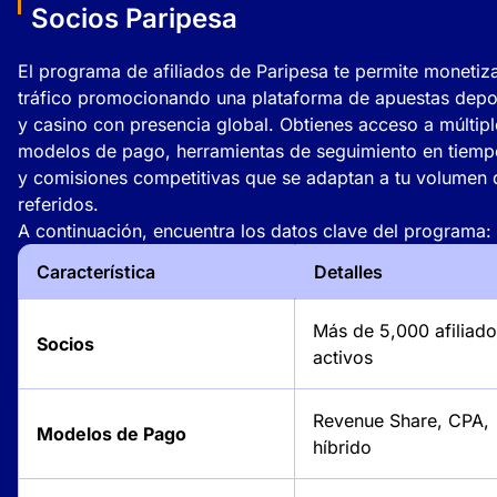
Socios Paripesa
El programa de afiliados de Paripesa te permite monetiza
tráfico promocionando una plataforma de apuestas depo
y casino con presencia global. Obtienes acceso a múltipl
modelos de pago, herramientas de seguimiento en tiemp
y comisiones competitivas que se adaptan a tu volumen 
referidos.
A continuación, encuentra los datos clave del programa:
Característica
Detalles
Más de 5,000 afiliad
Socios
activos
Revenue Share, CPA,
Modelos de Pago
híbrido