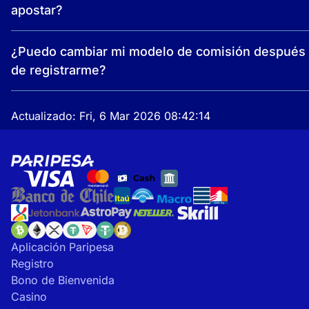
apostar?
¿Puedo cambiar mi modelo de comisión después
de registrarme?
Actualizado:
Fri, 6 Mar 2026 08:42:14
Aplicación Paripesa
Registro
Bono de Bienvenida
Casino