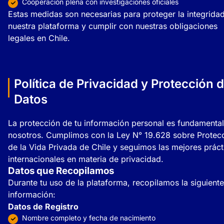
Cooperación plena con investigaciones oficiales
Estas medidas son necesarias para proteger la integrida
nuestra plataforma y cumplir con nuestras obligaciones
legales en Chile.
Política de Privacidad y Protección 
Datos
La protección de tu información personal es fundamental
nosotros. Cumplimos con la Ley N° 19.628 sobre Protec
de la Vida Privada de Chile y seguimos las mejores práct
internacionales en materia de privacidad.
Datos que Recopilamos
Durante tu uso de la plataforma, recopilamos la siguiente
información:
Datos de Registro
Nombre completo y fecha de nacimiento