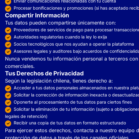
Enviar comunicaciones relacionadas con tu cuenta
Procesar bonificaciones y promociones (si has aceptado recibi
Compartir Información
Tus datos pueden compartirse únicamente con:
Proveedores de servicios de pago para procesar transaccion
Autoridades regulatorias cuando la ley lo exija
Socios tecnológicos que nos ayudan a operar la plataforma
Asesores legales y auditores bajo acuerdos de confidencialid
Nunca vendemos tu información personal a terceros con 
comerciales.
Tus Derechos de Privacidad
Según la legislación chilena, tienes derecho a:
Acceder a tus datos personales almacenados en nuestra pla
Solicitar la corrección de información inexacta o desactualiza
Oponerte al procesamiento de tus datos para ciertos fines
Solicitar la eliminación de tu información (sujeto a obligacione
legales de retención)
Recibir una copia de tus datos en formato estructurado
Para ejercer estos derechos, contacta a nuestro equipo 
protección de datos a través de los canales oficiales