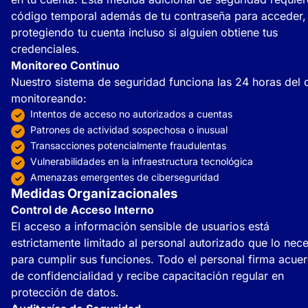
código temporal además de tu contraseña para acceder,
protegiendo tu cuenta incluso si alguien obtiene tus
credenciales.
Monitoreo Continuo
Nuestro sistema de seguridad funciona las 24 horas del d
monitoreando:
Intentos de acceso no autorizados a cuentas
Patrones de actividad sospechosa o inusual
Transacciones potencialmente fraudulentas
Vulnerabilidades en la infraestructura tecnológica
Amenazas emergentes de ciberseguridad
Medidas Organizacionales
Control de Acceso Interno
El acceso a información sensible de usuarios está
estrictamente limitado al personal autorizado que lo nece
para cumplir sus funciones. Todo el personal firma acue
de confidencialidad y recibe capacitación regular en
protección de datos.