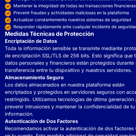
Mantener la integridad de todas las transacciones financieras
Prevenir fraudes y actividades maliciosas en la plataforma
Actualizar constantemente nuestros sistemas de seguridad
Responder rápidamente ante cualquier incidente de segurida
Medidas Técnicas de Protección
Encriptación de Datos
Toda la información sensible se transmite mediante prot
de encriptación SSL/TLS de 256 bits. Esto significa que 
datos personales y financieros están protegidos durante 
transferencia entre tu dispositivo y nuestros servidores.
Almacenamiento Seguro
Los datos almacenados en nuestra plataforma están
encriptados y protegidos en servidores seguros con acc
restringido. Utilizamos tecnologías de última generación
prevenir intrusiones y mantener la confidencialidad de tu
información.
Autenticación de Dos Factores
Recomendamos activar la autenticación de dos factores 
en tu cuenta. Esta medida adicional de seguridad requier