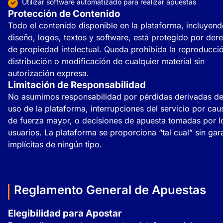
Utilizar software automatizado para realizar apuestas
Protección de Contenido
Todo el contenido disponible en la plataforma, incluyen
diseño, logos, textos y software, está protegido por der
de propiedad intelectual. Queda prohibida la reproducci
distribución o modificación de cualquier material sin
autorización expresa.
Limitación de Responsabilidad
No asumimos responsabilidad por pérdidas derivadas de
uso de la plataforma, interrupciones del servicio por cau
de fuerza mayor, o decisiones de apuesta tomadas por l
usuarios. La plataforma se proporciona “tal cual” sin gar
implícitas de ningún tipo.
Reglamento General de Apuestas
Elegibilidad para Apostar