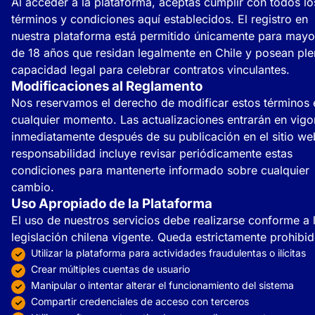
Al acceder a la plataforma, aceptas cumplir con todos lo
términos y condiciones aquí establecidos. El registro en
nuestra plataforma está permitido únicamente para mayo
de 18 años que residan legalmente en Chile y posean pl
capacidad legal para celebrar contratos vinculantes.
Modificaciones al Reglamento
Nos reservamos el derecho de modificar estos términos 
cualquier momento. Las actualizaciones entrarán en vigo
inmediatamente después de su publicación en el sitio we
responsabilidad incluye revisar periódicamente estas
condiciones para mantenerte informado sobre cualquier
cambio.
Uso Apropiado de la Plataforma
El uso de nuestros servicios debe realizarse conforme a 
legislación chilena vigente. Queda estrictamente prohibid
Utilizar la plataforma para actividades fraudulentas o ilícitas
Crear múltiples cuentas de usuario
Manipular o intentar alterar el funcionamiento del sistema
Compartir credenciales de acceso con terceros