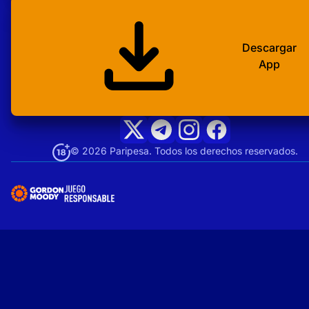
Descargar
App
© 2026 Paripesa. Todos los derechos reservados.