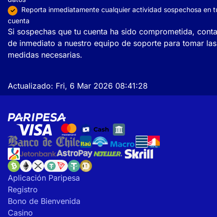
Reporta inmediatamente cualquier actividad sospechosa en t
cuenta
Si sospechas que tu cuenta ha sido comprometida, conta
de inmediato a nuestro equipo de soporte para tomar las
medidas necesarias.
Actualizado:
Fri, 6 Mar 2026 08:41:28
Aplicación Paripesa
Registro
Bono de Bienvenida
Casino