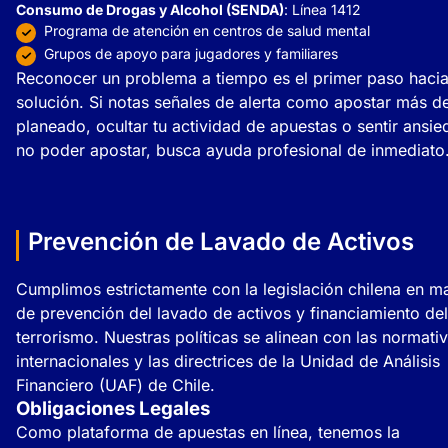
Consumo de Drogas y Alcohol (SENDA)
: Línea 1412
Programa de atención en centros de salud mental
Grupos de apoyo para jugadores y familiares
Reconocer un problema a tiempo es el primer paso hacia
solución. Si notas señales de alerta como apostar más de
planeado, ocultar tu actividad de apuestas o sentir ansie
no poder apostar, busca ayuda profesional de inmediato
Prevención de Lavado de Activos
Cumplimos estrictamente con la legislación chilena en ma
de prevención del lavado de activos y financiamiento del
terrorismo. Nuestras políticas se alinean con las normati
internacionales y las directrices de la Unidad de Análisis
Financiero (UAF) de Chile.
Obligaciones Legales
Como plataforma de apuestas en línea, tenemos la