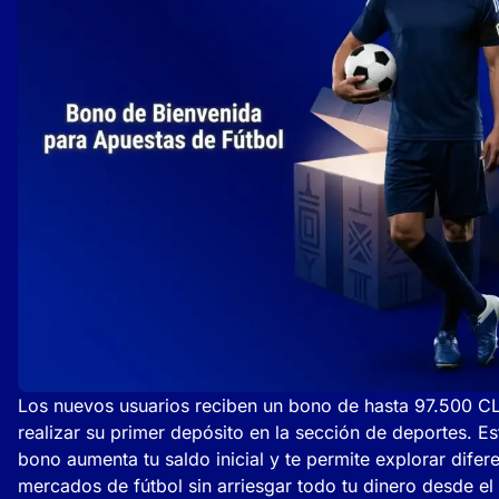
Los nuevos usuarios reciben un bono de hasta 97.500 CL
realizar su primer depósito en la sección de deportes. Es
bono aumenta tu saldo inicial y te permite explorar difer
mercados de fútbol sin arriesgar todo tu dinero desde el