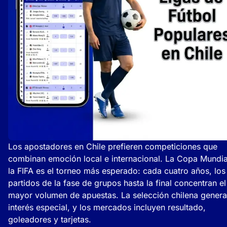
Los apostadores en Chile prefieren competiciones que
combinan emoción local e internacional. La Copa Mundia
la FIFA es el torneo más esperado: cada cuatro años, los
partidos de la fase de grupos hasta la final concentran el
mayor volumen de apuestas. La selección chilena genera
interés especial, y los mercados incluyen resultado,
goleadores y tarjetas.