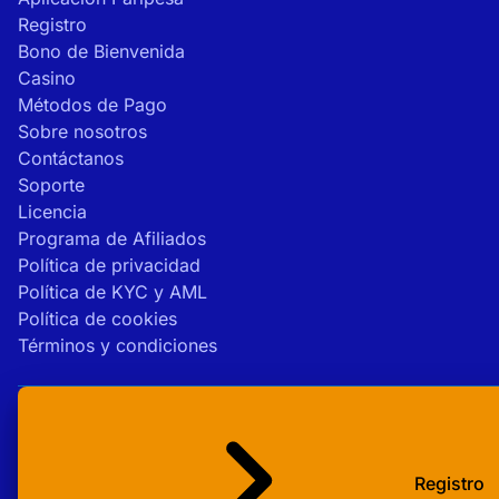
Registro
Bono de Bienvenida
Casino
Métodos de Pago
Sobre nosotros
Contáctanos
Soporte
Licencia
Programa de Afiliados
Política de privacidad
Política de KYC y AML
Política de cookies
Términos y condiciones
Registro