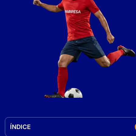
ÍNDICE