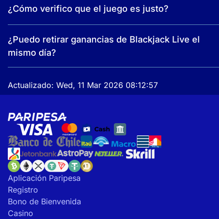
¿Cómo verifico que el juego es justo?
¿Puedo retirar ganancias de Blackjack Live el
mismo día?
Actualizado:
Wed, 11 Mar 2026 08:12:57
Aplicación Paripesa
Registro
Bono de Bienvenida
Casino