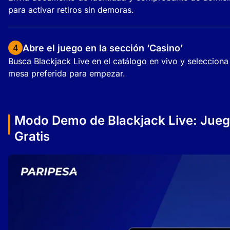
para activar retiros sin demoras.
Abre el juego en la sección ‘Casino’
4
Busca Blackjack Live en el catálogo en vivo y selecciona
mesa preferida para empezar.
Modo Demo de Blackjack Live: Jue
Gratis