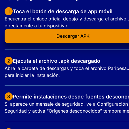
Toca el botón de descarga de app móvil
1
Encuentra el enlace oficial debajo y descarga el archivo 
directamente a tu dispositivo.
Descargar APK
Ejecuta el archivo .apk descargado
2
Abre la carpeta de descargas y toca el archivo Paripesa
para iniciar la instalación.
Permite instalaciones desde fuentes descono
3
Si aparece un mensaje de seguridad, ve a Configuración
Seguridad y activa “Orígenes desconocidos” temporalme