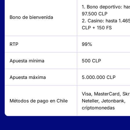
1. Bono deportivo: ha
97.500 CLP
Bono de bienvenida
2. Casino: hasta 1.46
CLP + 150 FS
RTP
99%
Apuesta mínima
500 CLP
Apuesta máxima
5.000.000 CLP
Visa, MasterCard, Skri
Métodos de pago en Chile
Neteller, Jetonbank,
criptomonedas