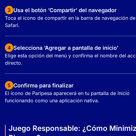
Usa el botón ‘Compartir’ del navegador
3
Toca el ícono de compartir en la barra de navegación de
Safari.
Selecciona ‘Agregar a pantalla de inicio’
4
Elige esta opción del menú y confirma el nombre del ac
directo.
Confirma para finalizar
5
El ícono de Paripesa aparecerá en tu pantalla de inicio
funcionando como una aplicación nativa.
Juego Responsable: ¿Cómo Minimi