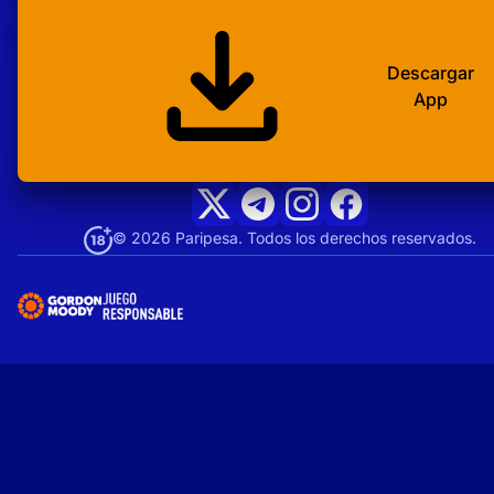
Descargar
App
© 2026 Paripesa. Todos los derechos reservados.