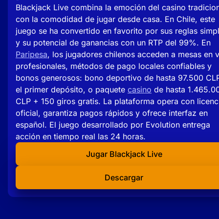
Blackjack Live combina la emoción del casino tradicio
con la comodidad de jugar desde casa. En Chile, este
juego se ha convertido en favorito por sus reglas simp
y su potencial de ganancias con un RTP del 99%. En
Paripesa
, los jugadores chilenos acceden a mesas en 
profesionales, métodos de pago locales confiables y
bonos generosos: bono deportivo de hasta 97.500 CL
el primer depósito, o paquete
casino
de hasta 1.465.0
CLP + 150 giros gratis. La plataforma opera con licenc
oficial, garantiza pagos rápidos y ofrece interfaz en
español. El juego desarrollado por Evolution entrega
acción en tiempo real las 24 horas.
Jugar Blackjack Live
Descargar