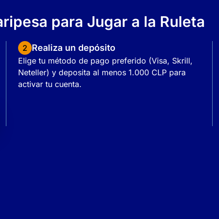
ripesa para Jugar a la Ruleta
Realiza un depósito
2
Elige tu método de pago preferido (Visa, Skrill,
Neteller) y deposita al menos 1.000 CLP para
activar tu cuenta.