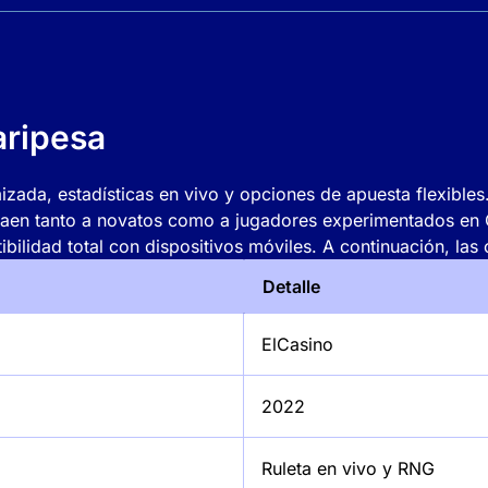
aripesa
mizada, estadísticas en vivo y opciones de apuesta flexible
aen tanto a novatos como a jugadores experimentados en Ch
bilidad total con dispositivos móviles. A continuación, las c
Detalle
ElCasino
2022
Ruleta en vivo y RNG