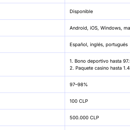
Disponible
Android, iOS, Windows, m
Español, inglés, portugués
1. Bono deportivo hasta 97
2. Paquete casino hasta 1
97–98%
100 CLP
500.000 CLP