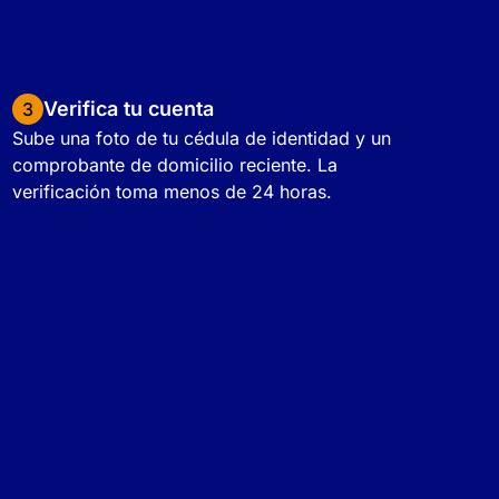
Verifica tu cuenta
3
Sube una foto de tu cédula de identidad y un
comprobante de domicilio reciente. La
verificación toma menos de 24 horas.