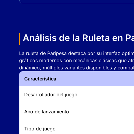
Análisis de la Ruleta en P
La ruleta de Paripesa destaca por su interfaz opti
gráficos modernos con mecánicas clásicas que atr
dinámico, múltiples variantes disponibles y compati
Característica
Desarrollador del juego
Año de lanzamiento
Tipo de juego