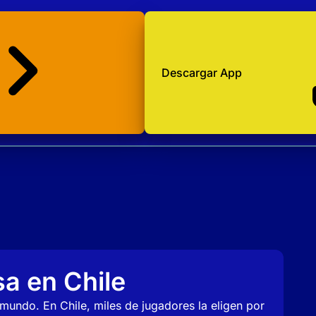
Descargar App
sa en Chile
 mundo. En Chile, miles de jugadores la eligen por