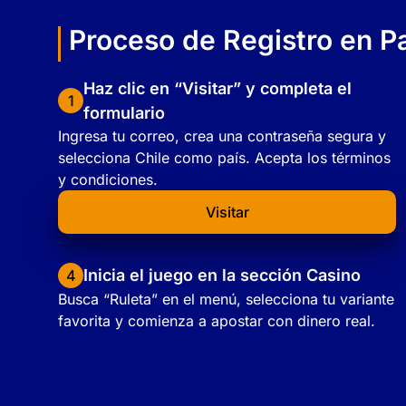
Proceso de Registro en Pa
Haz clic en “Visitar” y completa el
1
formulario
Ingresa tu correo, crea una contraseña segura y
selecciona Chile como país. Acepta los términos
y condiciones.
Visitar
Inicia el juego en la sección Casino
4
Busca “Ruleta” en el menú, selecciona tu variante
favorita y comienza a apostar con dinero real.