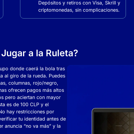
Depósitos y retiros con Visa, Skrill y
criptomonedas, sin complicaciones.
Jugar a la Ruleta?
rupo donde caerá la bola tras
ta al giro de la rueda. Puedes
as, columnas, rojo/negro,
rnas ofrecen pagos más altos
os pero aciertan con mayor
sta es de 100 CLP y el
o hay restricciones por
rificar tu identidad antes de
er anuncia “no va más” y la